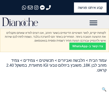
קבע איתנו פגישה
התקשרו אלינו
התקשרו אלינו
התקשרו אלינו
התקשרו אלינו
התקשרו אלינו
לקוחות יקרים, לאור השינויים הדינמיים בשער הזהב, אנו רוצים לוודא שאתם מקבלים
את ההצעה הטובה ביותר. המחירים באתר הם להערכה בלבד. נשמח לתת לכם שירות
אישי ולהנפיק עבורכם הצעת מחיר רשמית וסופית בוואטסאפ.
צרו קשר ב-WhatsApp
עמוד הבית
>
הלבשה ואביזרים
>
תכשיטים
>
צמידים
> צמיד
מזהב לבן 18K, משובץ ביהלום טבעי IGI מתועדת, במשקל 2.40
קראט.
🔍