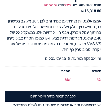
מק"ט
258791
קטגוריה
צמידים
מותג:
Dianoche
₪
16,318.80
אמצו אלגנטיות נצחית עם צמיד זהב לבן 18K מעוצב בכישרון
רב, המציג רצף חלק של עשרים וחמישה יהלומים טבעיים
בחיתוך עגול מבריק. אבני חן יוקרתיות אלו, במשקל כולל של
2.40 קראט, מקרינות דרגת צבע G-H כמעט חסרת צבע וניקיון
VVS-VS מרשים, ומספקות תצוגה מהפנטת ורציפה של אור
יוקרתי סביב פרק כף היד.
זמן אספקה משוער: 8–15 ימי עסקים
תעודה
מתכת
18K
IGI
לקבלת הצעת מחיר וייעוץ חינם
יש ברשותכם זהב או יהלומים ישנים? ניתן לשלם בטרייד-אין