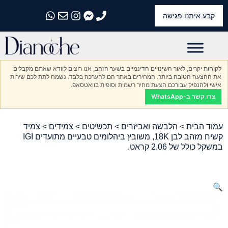
קבע איתנו פגישה
התקשרו אלינו
התקשרו אלינו
התקשרו אלינו
התקשרו אלינו
התקשרו אלינו
לקוחות יקרים, לאור השינויים הדינמיים בשער הזהב, אנו רוצים לוודא שאתם מקבלים
את ההצעה הטובה ביותר. המחירים באתר הם להערכה בלבד. נשמח לתת לכם שירות
אישי ולהנפיק עבורכם הצעת מחיר רשמית וסופית בוואטסאפ.
צרו קשר ב-WhatsApp
עמוד הבית
>
הלבשה ואביזרים
>
תכשיטים
>
צמידים
> צמיד
קשיח מזהב לבן 18K, משובץ ביהלומים טבעיים מתועדים IGI
במשקל כולל של 2.06 קראט.
🔍