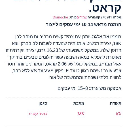
קראט.
מק"ט
270911
קטגוריה
צמידים
מותג:
Dianoche
הזמנה מראש 10-14 ימי עסקים לייצור
רוממו את אלגנטיותכן עם צמיד קשיח מרהיב זה מזהב לבן
18K, יצירת תכשיט אומנותית שנועדה לשבות לב בברק יוצא
הדופן שלה. במשקל משמעותי של 16.23 גרם, יצירה יוקרתית זו
מעוטרת להפליא במאה ושבעה עשר יהלומים טבעיים בחיתוך
עגול מבריק, במשקל כולל של 2.06 קראט, המקרינים זוהר חסר
צבע עוצר נשימה בגוון D עד E וניקיון VVS עד VS ללא רבב,
לחוויה בלתי נשכחת ומתמשכת של אור.
אספקה משוערת: 8–15 ימי עסקים
תעודה
מתכת
סגנון
IGI
18K
צמיד קשיח