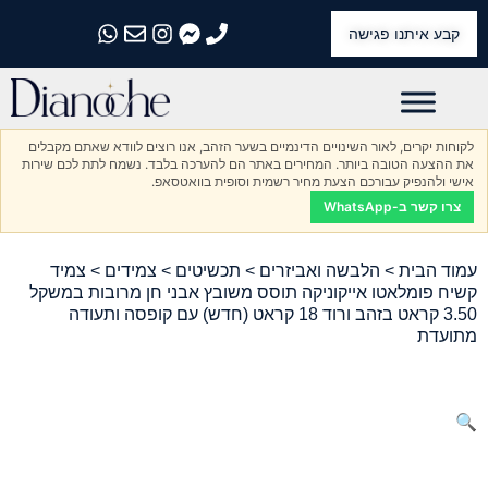
קבע איתנו פגישה
התקשרו אלינו
התקשרו אלינו
התקשרו אלינו
התקשרו אלינו
התקשרו אלינו
לקוחות יקרים, לאור השינויים הדינמיים בשער הזהב, אנו רוצים לוודא שאתם מקבלים
את ההצעה הטובה ביותר. המחירים באתר הם להערכה בלבד. נשמח לתת לכם שירות
אישי ולהנפיק עבורכם הצעת מחיר רשמית וסופית בוואטסאפ.
צרו קשר ב-WhatsApp
עמוד הבית
>
הלבשה ואביזרים
>
תכשיטים
>
צמידים
> צמיד
קשיח פומלאטו אייקוניקה תוסס משובץ אבני חן מרובות במשקל
3.50 קראט בזהב ורוד 18 קראט (חדש) עם קופסה ותעודה
מתועדת
🔍