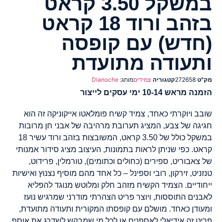
במשקל 3.50 קראט
בזהב ורוד 18 קראט
(חדש) עם קופסה
ותעודה מתועדת
מק"ט
272658
קטגוריה
צמידים
מותג:
Dianoche
הזמנה מראש 10-14 ימי עסקים לייצור
שובב ויוקרתי כאחד, צמיד קשיח פומלאטו אייקוניקה זה הוא
חגיגה של צבע, המציג תערובת מרהיבה של אבני חן מרובות
במשקל כולל של 3.50 קראט, המשובצות בזהב ורוד עשיר 18
קראט. כפי שניתן לראות בתמונות, העיצוב מציג סידור אמנותי
של צאבוריט, ספירים (כחולים וכתומים), טורמלין, פרידוט,
טנזניט, זירקון, רובי וספינל – כל אחד מהם מוסיף נצנוץ ואישיות
ייחודיים. הצמיד הקשיח מזהב חלק ומלוטש מנוגד להפליא
לאבנים התוססות, ויוצר פריט הצהרתי מודרני שמרגיש נועז
ומעודן כאחד. מושלם עם קופסתו המקורית ותעודה מתועדת,
פריט זה אידיאלי לאספנים או לכל מי שמבקש לשדרג את אוסף