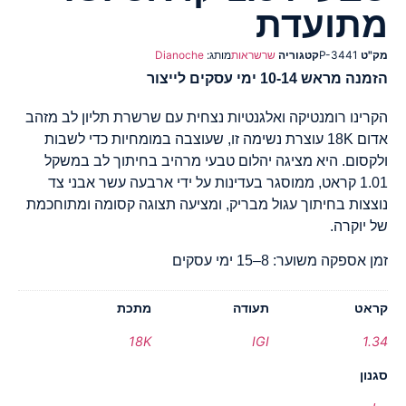
מתועדת
מק"ט
P-3441
קטגוריה
שרשראות
מותג:
Dianoche
הזמנה מראש 10-14 ימי עסקים לייצור
הקרינו רומנטיקה ואלגנטיות נצחית עם שרשרת תליון לב מזהב
אדום 18K עוצרת נשימה זו, שעוצבה במומחיות כדי לשבות
ולקסום. היא מציגה יהלום טבעי מרהיב בחיתוך לב במשקל
1.01 קראט, ממוסגר בעדינות על ידי ארבעה עשר אבני צד
נוצצות בחיתוך עגול מבריק, ומציעה תצוגה קסומה ומתוחכמת
של יוקרה.
זמן אספקה משוער: 8–15 ימי עסקים
קראט
תעודה
מתכת
18K
IGI
1.34
סגנון