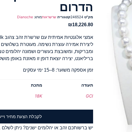
הדרום
מק"ט
246524
קטגוריה
שרשראות
מותג:
Dianoche
₪
18,226.80
ליצירת אמירה עוצרת נשימה. מעוטרת בשלושים ו
ומבריקות, ומשובצת בעשרים ושמונה יהלומים טבע
בריליאנט, יצירה יוצאת דופן זו מאזנת באופן מושל
זמן אספקה משוער: 8–15 ימי עסקים
תעודה
מתכת
18K
GCI
לקבלת הצעת מחיר וייע
יש ברשותכם זהב או יהלומים ישנים? ניתן לשלם ב