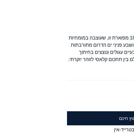
אמצי אלגנטיות אמיתית עם שרשרת זהב צהוב 18k מפוארת זו, שעוצבה במומחיות
שבע פניני ים הדרום מתורבתות
יים עגולים ונוצצים בחיתוך
ם בין תחכום קלאסי לזוהר יוקרתי.
וץ חינם
טרייד-אין