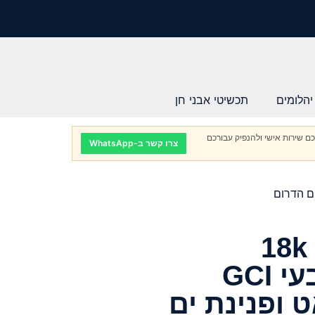
יהלומים
תכשיטי אבני חן
ם שירות אישי ולהנפיק עבורכם
צרו קשר ב-WhatsApp
שרשרת זהב צהוב 18k
משובצת יהלום טבעי GCI
0.3 קראט ופנינת ים