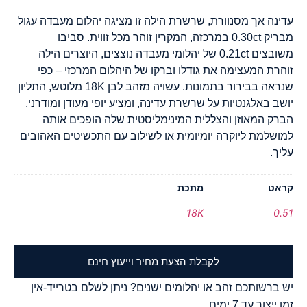
עדינה אך מסנוורת, שרשרת הילה זו מציגה יהלום מעבדה עגול
מבריק 0.30ct במרכזה, המקרין זוהר מכל זווית. סביבו
משובצים 0.21ct של יהלומי מעבדה נוצצים, היוצרים הילה
זוהרת המעצימה את גודלו וברקו של היהלום המרכזי – כפי
שנראה בבירור בתמונות. עשויה מזהב לבן 18K מלוטש, התליון
יושב באלגנטיות על שרשרת עדינה, ומציע יופי מעודן ומודרני.
הברק המאוזן והצללית המינימליסטית שלה הופכים אותה
למושלמת ליוקרה יומיומית או לשילוב עם התכשיטים האהובים
עליך.
קראט
מתכת
18K
0.51
לקבלת הצעת מחיר וייעוץ חינם
יש ברשותכם זהב או יהלומים ישנים? ניתן לשלם בטרייד-אין
זמן ייצור עד 7 ימים