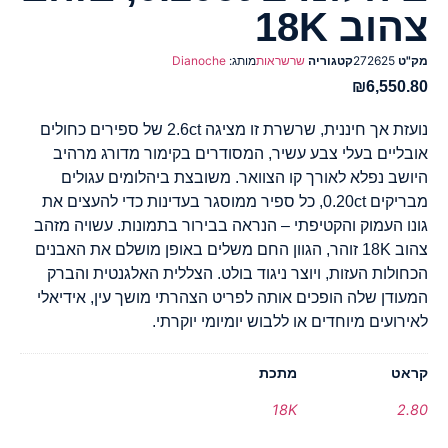
צהוב 18K
מק"ט
272625
קטגוריה
שרשראות
מותג:
Dianoche
₪
6,550.80
נועזת אך חיננית, שרשרת זו מציגה 2.6ct של ספירים כחולים
אובליים בעלי צבע עשיר, המסודרים בקימור מדורג מרהיב
היושב נפלא לאורך קו הצוואר. משובצת ביהלומים עגולים
מבריקים 0.20ct, כל ספיר ממוסגר בעדינות כדי להעצים את
גונו העמוק והקטיפתי – הנראה בבירור בתמונות. עשויה מזהב
צהוב 18K זוהר, הגוון החם משלים באופן מושלם את האבנים
הכחולות העזות, ויוצר ניגוד בולט. הצללית האלגנטית והברק
המעודן שלה הופכים אותה לפריט הצהרתי מושך עין, אידיאלי
לאירועים מיוחדים או ללבוש יומיומי יוקרתי.
קראט
מתכת
18K
2.80