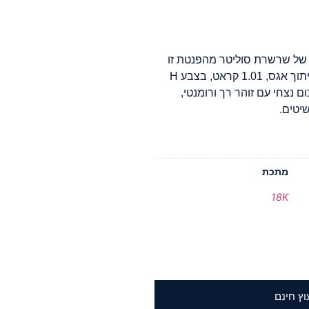
 של שרשרת סוליטר מהפנטת זו
מזהב אדום 18K. הכוללת יהלום טבעי מרהיב בחיתוך אגס, 1.01 קראט, בצבע H
 תחכום נצחי עם זוהר רך ורומנטי,
יטים.
מתכת
18K
וץ חינם