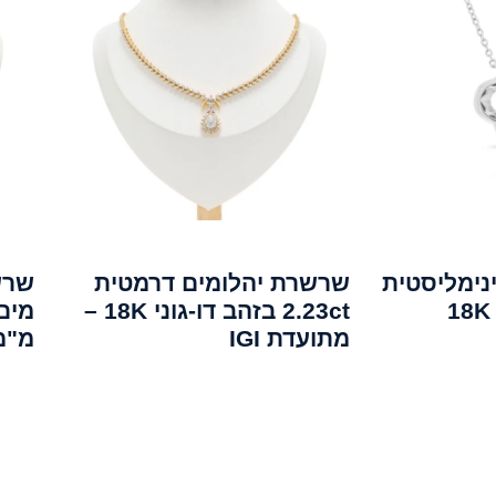
נימליסטית
שרשרת יהלומים דרמטית
שרש
2.23ct בזהב דו-גוני 18K –
מתועדת IGI
מ"מ 