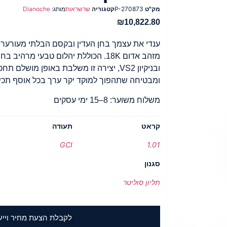
מק"ט
P-270873
קטגוריה
שרשראות
מותג:
Dianoche
₪
10,822.80
ענדי את עצמך בחן העדין ובקסם הבלתי מעורער
ובניקיון VS2, יצירה זו משלבת באופן מושלם
ומבטיחה שתהפוך למוקד יקר ערך בכל אוסף תכש
משלוח משוער: 8–15 ימי עסקים
קראט
תעודה
GCI
1.01
סגנון
תליון סוליטר
לקבלת הצעת מחיר וייע