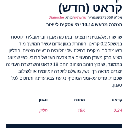
קראט (חדש)
מק"ט
273059
קטגוריה
שרשראות
מותג:
Dianoche
הזמנה מראש 10-14 ימי עסקים לייצור
שרשרת אלגנטית זו מציגה במרכזה אבן רובי אובלית תוססת
במשקל 0.2 קראט, הזוהרת בגוון אדום עשיר המושך מיד
תשומת לב. מוקפת בהילה של יהלומים טבעיים נוצצים, התליון
מציע ברק מעודן המעצים את צבעה העז של הרובי. כפי שמוצג
בתמונה, שיבוץ הזהב הצהוב החם 18 קראט והשרשרת העדינה
יוצרים מראה רך ונשי, מושלם ליוקרה יומיומית או לשילוב
שכבות. פריט על-זמני המוסיף נגיעת צבע עדינה ותחכום לכל
סגנון.
קראט
מתכת
סגנון
0.24
18K
תליון