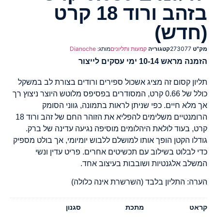
בזהב ורוד 18 קרט
(חדש)
מק"ט
273077
קטגוריה
קמעות ותליונים
מותג:
Dianoche
הזמנה מראש 10-14 ימי עסקים לייצור
תליון קסום זה מציג אשכול ספירים ורודים בצורת לב במשקל
כולל של 0.66 קרט, המסודרים בפסיפס מלוטש היוצר ניצוץ רך
אך מלא חיים. כפי שניתן לראות בתמונה, גווני הסומק
הרומנטיים משלימים להפליא את הזוהר החם של זהב ורוד 18
קרט, בעוד לולאת היהלומים מוסיפה נגיעה עדינה של ברק.
גודלו הקטן הופך אותו למושלם ללבוש יומיומי, אך בולט מספיק
כדי לבלוט בשילוב עם תכשיטים אחרים. פריט עדין ונשי
המשלב אלגנטיות ושובבות בעיצוב אחד.
הערה: התליון בלבד (השרשרת אינה כלולה)
קראט
מתכת
סגנון