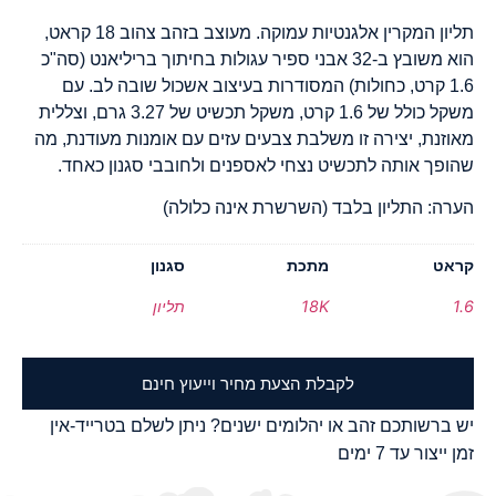
תליון המקרין אלגנטיות עמוקה. מעוצב בזהב צהוב 18 קראט,
הוא משובץ ב-32 אבני ספיר עגולות בחיתוך בריליאנט (סה"כ
1.6 קרט, כחולות) המסודרות בעיצוב אשכול שובה לב. עם
משקל כולל של 1.6 קרט, משקל תכשיט של 3.27 גרם, וצללית
מאוזנת, יצירה זו משלבת צבעים עזים עם אומנות מעודנת, מה
שהופך אותה לתכשיט נצחי לאספנים ולחובבי סגנון כאחד.
הערה: התליון בלבד (השרשרת אינה כלולה)
קראט
מתכת
סגנון
1.6
18K
תליון
לקבלת הצעת מחיר וייעוץ חינם
יש ברשותכם זהב או יהלומים ישנים? ניתן לשלם בטרייד-אין
זמן ייצור עד 7 ימים