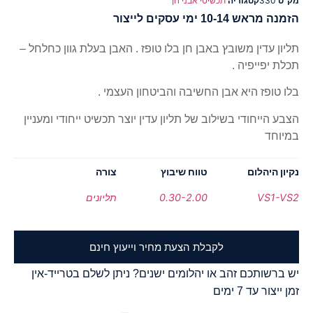
מק"ט
330
קטגוריה
תכשיטי אבני חן
הזמנה מראש 10-14 ימי עסקים לייצור
תליון עדין משובץ באבן חן בלו טופז . האבן בעלת גוון כחלחל –
תכלת יפייפיה .
בלו טופז היא אבן החשיבה והביטחון העצמי .
הצבע הייחודי בשילוב של תליון עדין יוצר תכשיט ייחודי ומעניין
במיוחד
נקיון היהלום
טווח שיבוץ
צורה
VS1-VS2
0.30-2.00
תליונים
לקבלת הצעת מחיר וייעוץ חינם
יש ברשותכם זהב או יהלומים ישנים? ניתן לשלם בטרייד-אין
זמן ייצור עד 7 ימים