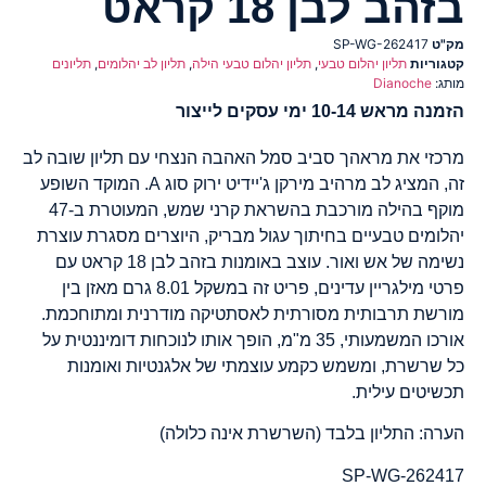
בזהב לבן 18 קראט
מק"ט
SP-WG-262417
קטגוריות
תליון יהלום טבעי
,
תליון יהלום טבעי הילה
,
תליון לב יהלומים
,
תליונים
מותג:
Dianoche
הזמנה מראש 10-14 ימי עסקים לייצור
מרכזי את מראהך סביב סמל האהבה הנצחי עם תליון שובה לב
זה, המציג לב מרהיב מירקן ג'יידיט ירוק סוג A. המוקד השופע
מוקף בהילה מורכבת בהשראת קרני שמש, המעוטרת ב-47
יהלומים טבעיים בחיתוך עגול מבריק, היוצרים מסגרת עוצרת
נשימה של אש ואור. עוצב באומנות בזהב לבן 18 קראט עם
פרטי מילגריין עדינים, פריט זה במשקל 8.01 גרם מאזן בין
מורשת תרבותית מסורתית לאסתטיקה מודרנית ומתוחכמת.
אורכו המשמעותי, 35 מ"מ, הופך אותו לנוכחות דומיננטית על
כל שרשרת, ומשמש כקמע עוצמתי של אלגנטיות ואומנות
תכשיטים עילית.
הערה: התליון בלבד (השרשרת אינה כלולה)
SP-WG-262417