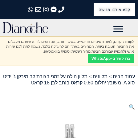
קבע איתנו פגישה
התקשרו אלינו
התקשרו אלינו
התקשרו אלינו
התקשרו אלינו
התקשרו אלינו
לקוחות יקרים, לאור השינויים הדינמיים בשער הזהב, אנו רוצים לוודא שאתם מקבלים
את ההצעה הטובה ביותר. המחירים באתר הם להערכה בלבד. נשמח לתת לכם שירות
אישי ולהנפיק עבורכם הצעת מחיר רשמית וסופית בוואטסאפ.
צרו קשר ב-WhatsApp
עמוד הבית
>
תליונים
> תליון הילה על-זמני בצורת לב מירקן ג'יידיט
סוג A, משובץ יהלום 0.80 קראט בזהב לבן 18 קראט
🔍