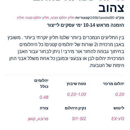
צהוב
מק"ט
246b1aeebd90
קטגוריות
תליון יהלום טבעי
,
תליון יהלום טבעי הילה
הזמנה מראש 10-14 ימי עסקים לייצור
בין התליונים הנמכרים ביותר שלנו! תליון יוקרתי ביותר . משובץ
באבן מרכזית ו2 שורות של יהלומים קטנים! כל היהלומים
בחיתוך גבוהה להחזר אור מירבי ! ניתן לבחור עבור האבן
המרכזית יהלום לבן או צבעוני וכמובן כל אחת משלל אבני החן
היפות של הטבעת.
יהלומים
יהלום מרכזי
טווח שיבוץ
כולל
0.20-1.00
0.20
0.48
ליטוש
נקיון היהלום
צורה
EX-VG
SI1-SI2
מרובע
,
קושן