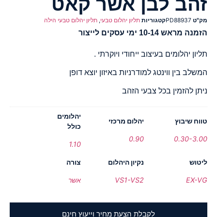
זהב לבן אשר קאט
מק"ט
PD88937
קטגוריות
תליון יהלום טבעי
,
תליון יהלום טבעי הילה
הזמנה מראש 10-14 ימי עסקים לייצור
תליון יהלומים בעיצוב ייחודי ויוקרתי .
המשלב בין ווינטג למודרניות באיזון יוצא דופן
ניתן להזמין בכל צבעי הזהב
יהלומים
טווח שיבוץ
יהלום מרכזי
כולל
0.90
0.30-3.00
1.10
ליטוש
נקיון היהלום
צורה
EX-VG
VS1-VS2
אשר
לקבלת הצעת מחיר וייעוץ חינם