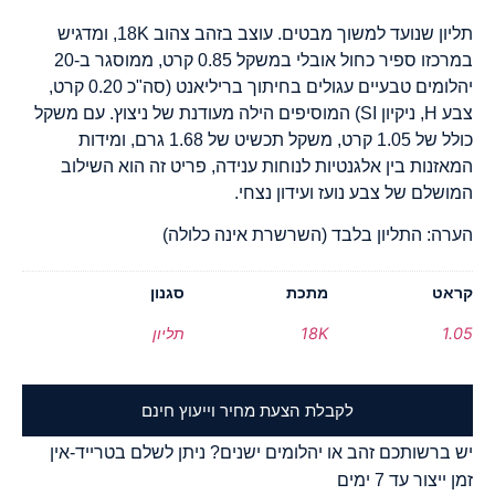
תליון שנועד למשוך מבטים. עוצב בזהב צהוב 18K, ומדגיש
במרכזו ספיר כחול אובלי במשקל 0.85 קרט, ממוסגר ב-20
יהלומים טבעיים עגולים בחיתוך בריליאנט (סה"כ 0.20 קרט,
צבע H, ניקיון SI) המוסיפים הילה מעודנת של ניצוץ. עם משקל
כולל של 1.05 קרט, משקל תכשיט של 1.68 גרם, ומידות
המאזנות בין אלגנטיות לנוחות ענידה, פריט זה הוא השילוב
המושלם של צבע נועז ועידון נצחי.
הערה: התליון בלבד (השרשרת אינה כלולה)
קראט
מתכת
סגנון
1.05
18K
תליון
לקבלת הצעת מחיר וייעוץ חינם
יש ברשותכם זהב או יהלומים ישנים? ניתן לשלם בטרייד-אין
זמן ייצור עד 7 ימים