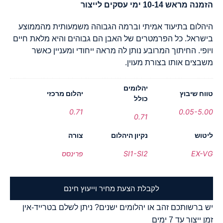
הזמנה מראש 10-14 ימי עסקים לייצור
היהלום בתיעוד אמיתי וברמה הגבוהה משמעותית מהממוצע
בישראל. כל הפרמטרים של האבן הם גבוהים והיא מלאת חיים
ויופי. החיתוך המרובע נותן לה מראה ייחודי ומעניין כאשר
משבצים אותו בצורת מעוין.
יהלומים
טווח שיבוץ
יהלום מרכזי
כולל
0.71
0.05-5.00
0.71
ליטוש
נקיון היהלום
צורה
EX-VG
SI1-SI2
פרינסס
לקבלת הצעת מחיר וייעוץ חינם
יש ברשותכם זהב או יהלומים ישנים? ניתן לשלם בטרייד-אין
זמן ייצור עד 7 ימים