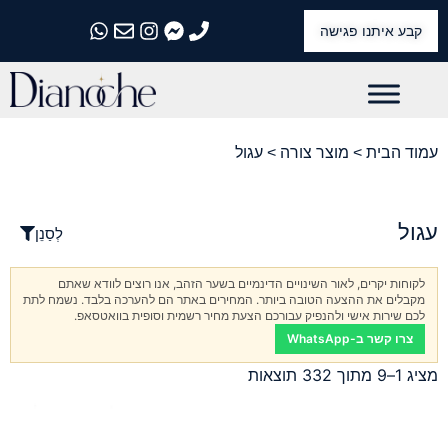
קבע איתנו פגישה
התקשרו אלינו
התקשרו אלינו
התקשרו אלינו
התקשרו אלינו
התקשרו אלינו
עמוד הבית
> מוצר צורה > עגול
עגול
לְסַנֵן
לקוחות יקרים, לאור השינויים הדינמיים בשער הזהב, אנו רוצים לוודא שאתם
מקבלים את ההצעה הטובה ביותר. המחירים באתר הם להערכה בלבד. נשמח לתת
לכם שירות אישי ולהנפיק עבורכם הצעת מחיר רשמית וסופית בוואטסאפ.
צרו קשר ב-WhatsApp
מציג 1–9 מתוך 332 תוצאות