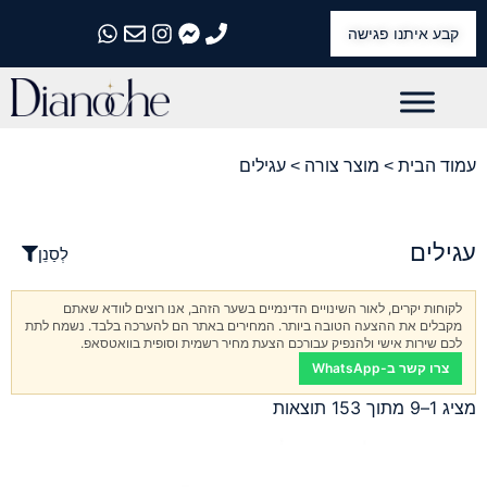
קבע איתנו פגישה
התקשרו אלינו
התקשרו אלינו
התקשרו אלינו
התקשרו אלינו
התקשרו אלינו
עמוד הבית
> מוצר צורה > עגילים
עגילים
לְסַנֵן
לקוחות יקרים, לאור השינויים הדינמיים בשער הזהב, אנו רוצים לוודא שאתם
מקבלים את ההצעה הטובה ביותר. המחירים באתר הם להערכה בלבד. נשמח לתת
לכם שירות אישי ולהנפיק עבורכם הצעת מחיר רשמית וסופית בוואטסאפ.
צרו קשר ב-WhatsApp
מציג 1–9 מתוך 153 תוצאות